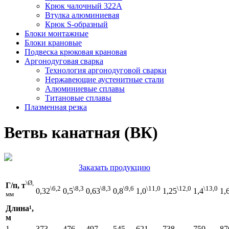
Крюк чалочный 322А
Втулка алюминиевая
Крюк S-образный
Блоки монтажные
Блоки крановые
Подвеска крюковая крановая
Аргонодуговая сварка
Технология аргонодуговой сварки
Нержавеющие аустенитные стали
Алюминиевые сплавы
Титановые сплавы
Плазменная резка
Ветвь канатная (ВК)
Заказать продукцию
\Ø,
Г/п, т
\6,2
\8,3
\8,3
\9,6
\11,0
\12,0
\13,0
0,32
0,5
0,63
0,8
1,0
1,25
1,4
1,
мм
Длина¹,
м
1
373
476
497
545
621
738
759
87