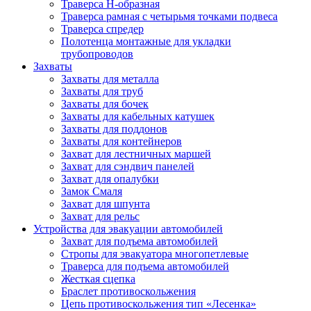
Траверса Н-образная
Траверса рамная с четырьмя точками подвеса
Траверса спредер
Полотенца монтажные для укладки
трубопроводов
Захваты
Захваты для металла
Захваты для труб
Захваты для бочек
Захваты для кабельных катушек
Захваты для поддонов
Захваты для контейнеров
Захват для лестничных маршей
Захват для сэндвич панелей
Захват для опалубки
Замок Смаля
Захват для шпунта
Захват для рельс
Устройства для эвакуации автомобилей
Захват для подъема автомобилей
Стропы для эвакуатора многопетлевые
Траверса для подъема автомобилей
Жесткая сцепка
Браслет противоскольжения
Цепь противоскольжения тип «Лесенка»