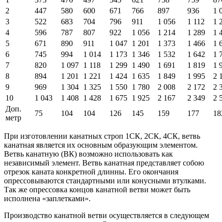
2
447
580
600
671
766
897
936
1 
3
522
683
704
796
911
1 056
1 112
1 
4
596
787
807
922
1 056
1 214
1 289
1 
5
671
890
911
1 047
1 201
1 373
1 466
1 
6
745
994
1 014
1 173
1 346
1 532
1 642
1 
7
820
1 097
1 118
1 299
1 490
1 691
1 819
1 
8
894
1 201
1 221
1 424
1 635
1 849
1 995
2 
9
969
1 304
1 325
1 550
1 780
2 008
2 172
2 
10
1 043
1 408
1 428
1 675
1 925
2 167
2 349
2 
Доп.
75
104
104
126
145
159
177
18
метр
При изготовлении канатных строп 1СК, 2СК, 4СК, ветвь
канатная является их основным образующим элементом.
Ветвь канатную (ВК) возможно использовать как
независимый элемент. Ветвь канатная представляет собою
отрезок каната конкретной длинны. Его окончания
опрессовываются стандартными или конусными втулками.
Так же опрессовка концов канатной ветви может быть
исполнена «заплетками».
Производство канатной ветви осуществляется в следующем