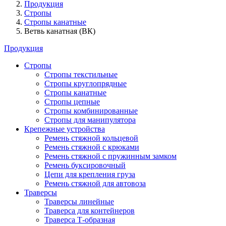
Продукция
Стропы
Стропы канатные
Ветвь канатная (ВК)
Продукция
Стропы
Стропы текстильные
Стропы круглопрядные
Стропы канатные
Стропы цепные
Стропы комбинированные
Стропы для манипулятора
Крепежные устройства
Ремень стяжной кольцевой
Ремень стяжной с крюками
Ремень стяжной с пружинным замком
Ремень буксировочный
Цепи для крепления груза
Ремень стяжной для автовоза
Траверсы
Траверсы линейные
Траверса для контейнеров
Траверса Т-образная