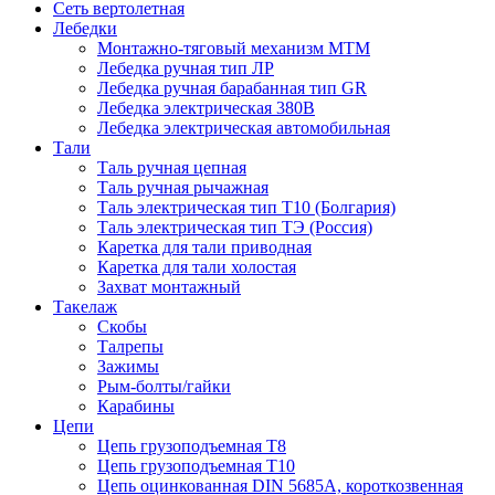
Сеть вертолетная
Лебедки
Монтажно-тяговый механизм МТМ
Лебедка ручная тип ЛР
Лебедка ручная барабанная тип GR
Лебедка электрическая 380В
Лебедка электрическая автомобильная
Тали
Таль ручная цепная
Таль ручная рычажная
Таль электрическая тип Т10 (Болгария)
Таль электрическая тип ТЭ (Россия)
Каретка для тали приводная
Каретка для тали холостая
Захват монтажный
Такелаж
Скобы
Талрепы
Зажимы
Рым-болты/гайки
Карабины
Цепи
Цепь грузоподъемная Т8
Цепь грузоподъемная Т10
Цепь оцинкованная DIN 5685A, короткозвенная