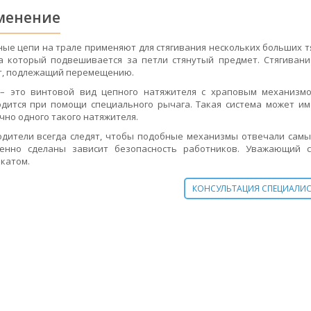
менение
ые цепи на трале применяют для стягивания нескольких больших т
а который подвешивается за петли стянутый предмет. Стягиван
т, подлежащий перемещению.
– это винтовой вид цепного натяжителя с храповым механизмо
дится при помощи специального рычага. Такая система может им
чно одного такого натяжителя.
дители всегда следят, чтобы подобные механизмы отвечали самым
венно сделаны зависит безопасность работников. Уважающий 
катом.
КОНСУЛЬТАЦИЯ СПЕЦИАЛИ