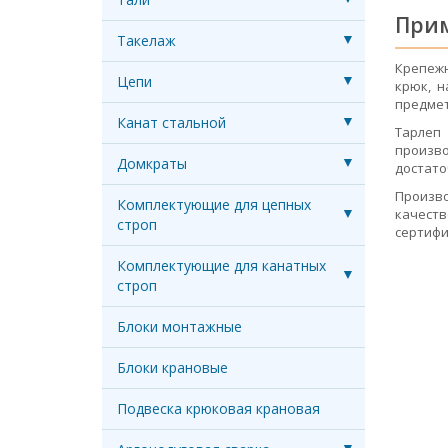
При
Такелаж
Крепежн
Цепи
крюк, н
предме
Канат стальной
Тарлеп 
произво
Домкраты
достато
Произво
Комплектующие для цепных
качест
строп
сертифи
Комплектующие для канатных
строп
Блоки монтажные
Блоки крановые
Подвеска крюковая крановая