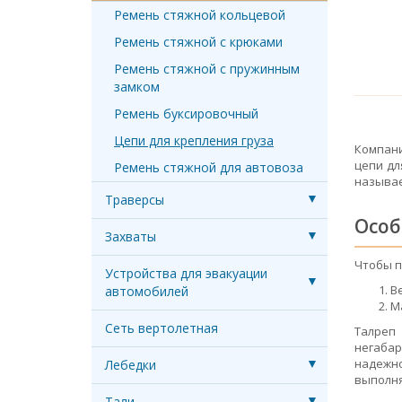
Ремень стяжной кольцевой
Ремень стяжной с крюками
Ремень стяжной с пружинным
замком
Ремень буксировочный
Цепи для крепления груза
Компани
цепи дл
Ремень стяжной для автовоза
называе
Траверсы
Особ
Захваты
Чтобы п
Устройства для эвакуации
В
автомобилей
М
Сеть вертолетная
Талреп 
негабар
надежно
Лебедки
выполня
Тали