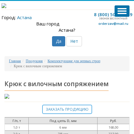
TOG
8 (800) 500-12-09
Город:
Астана
NAVI
ЗВОНОК БЕСПЛАТНЫЙ
Ваш город
orderzav@mail.ru
Астана?
Да
Нет
Главная
Продукция
Комплектующие для цепных строп
Крюк с вилочным сопряжением
Крюк с вилочным сопряжением
ЗАКАЗАТЬ ПРОДУКЦИЮ
Г/п, т
Под цепь D, мм
Руб.
1,0 т
6 мм
168,00
2,0 т
7/8 мм
227,00