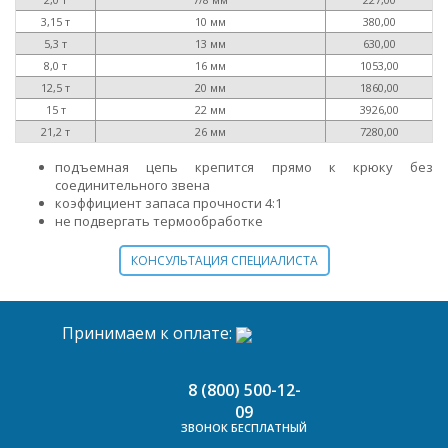
3,15 т
10 мм
380,00
5,3 т
13 мм
630,00
8,0 т
16 мм
1053,00
12,5 т
20 мм
1860,00
15 т
22 мм
3926,00
21,2 т
26 мм
7280,00
подъемная цепь крепится прямо к крюку без
соединительного звена
коэффициент запаса прочности 4:1
не подвергать термообработке
КОНСУЛЬТАЦИЯ СПЕЦИАЛИСТА
Принимаем к оплате:
8 (800) 500-12-
09
ЗВОНОК БЕСПЛАТНЫЙ